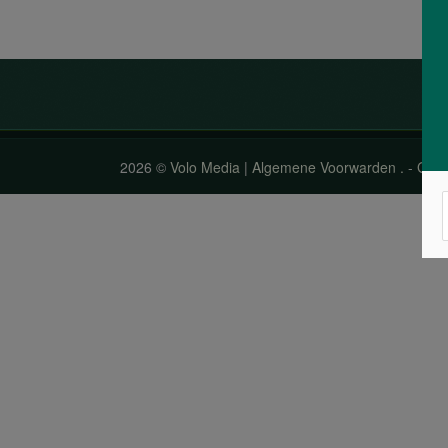
2026 ©
Volo Media
|
Algemene Voorwarden
.
-
Gezo