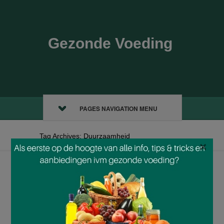
Gezonde Voeding
PAGES NAVIGATION MENU
Tag Archives: Duurzaamheid
×
De magie van
biologische cacao in
jouw dagelijkse ritueel
By
admin
on
feb, 04, 2026
Cacao is niet zomaar