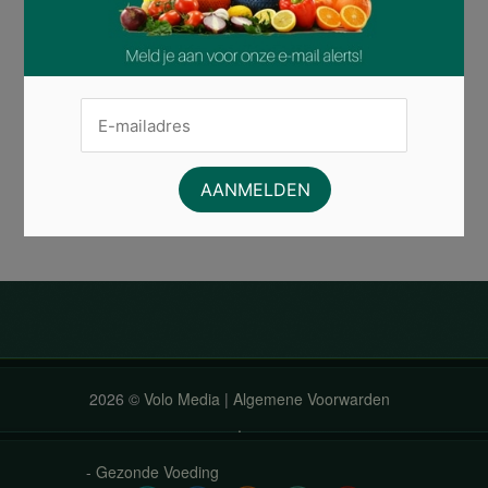
een ingrediënt; het is
een superfood dat
zowel je smaakpapillen
als…
Read More »
Posted in
blog
|
Tagged
No Comments.
2026 ©
Volo Media
|
Algemene Voorwarden
.
-
Gezonde Voeding