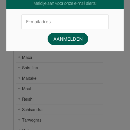
Bijenpollen
Camu Camu
Chlorella
Gerstegras
Lucuma
Maca
Spirulina
Maitake
Mout
Reishi
Schisandra
Tarwegras