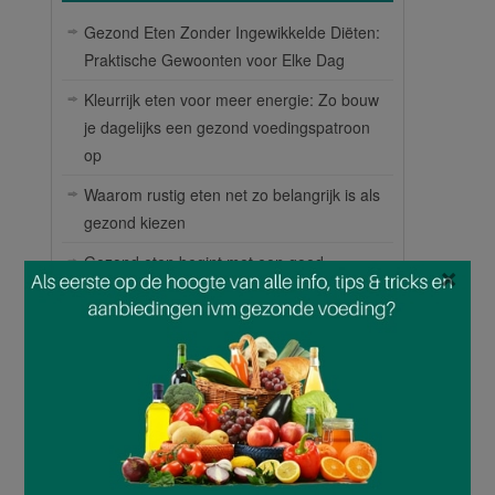
Gezond Eten Zonder Ingewikkelde Diëten:
Praktische Gewoonten voor Elke Dag
Kleurrijk eten voor meer energie: Zo bouw
je dagelijks een gezond voedingspatroon
op
Waarom rustig eten net zo belangrijk is als
gezond kiezen
Gezond eten begint met een goed
×
weekmenu
Waarom gefermenteerde voeding een
waardevolle aanvulling is op je dagelijkse
eetpatroon
Superfoods