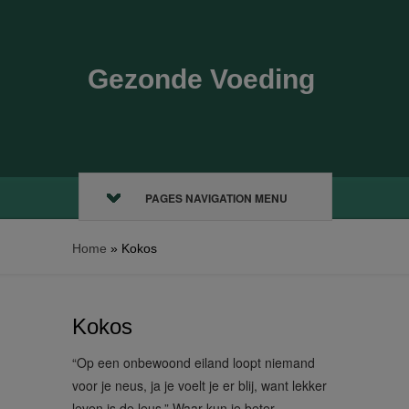
Gezonde Voeding
PAGES NAVIGATION MENU
Home
»
Kokos
Kokos
“Op een onbewoond eiland loopt niemand
voor je neus, ja je voelt je er blij, want lekker
leven is de leus.” Waar kun je beter