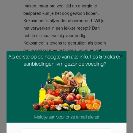
maken, maar om veel tijd en energie te
besparen kun je het ook gewoon kopen.
Kokosmeel is bijzonder absorberend. Wil je
het verwerken in een lekker recept? Dan
heb je er maar weinig voor nodig.
Kokosmeel is tevens te gebruiken als bloem
om je gehakt mee te binden. Houd er wel
×
rekening mee dat het sterk klontert. Met een
handmixer krijg je een mooi egaal resultaat.
Het kan ook erg droog zijn, maar het laat
zich goed mengen met eieren. Een ander
voordeel is dat het snel vult. Meer voor
minder! Zorg dus voor een halve
hoeveelheid meel en gebruik tegelijkertijd
twee tot drie keer zoveel eieren.
Maak bijvoorbeeld eens voor een lekkere,
stevige maar toch luchtige chocolademuffin.