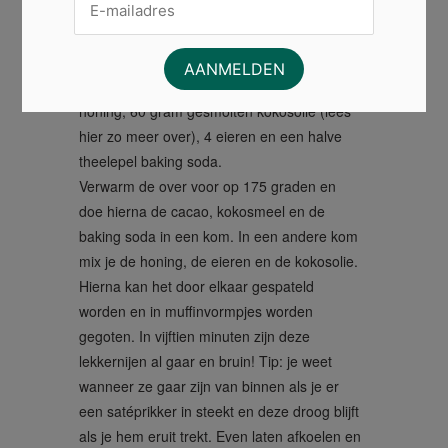
Dit is een recept voor bewuste
zoetekauwen! Je hebt hier veertig 40
kokosmeel voor nodig, 20 gram rauwe
cacao (ook een superfood!), 80 gram
honing, 60 gram gesmolten kokosolie (lees
hier zo meer over), 4 eieren en een halve
theelepel baking soda.
Verwarm de over voor op 175 graden en
doe hierna de cacao, kokosmeel en de
baking soda in een kom. In een andere kom
mix je de honing, de eieren en de kokosolie.
Hierna kan het door elkaar gespateld
worden en in muffinvormpjes worden
gegoten. In vijftien minuten zijn deze
lekkernijen al gaar en bruin! Tip: je weet
wanneer ze gaar zijn van binnen als je er
een satéprikker in steekt en deze droog blijft
als je hem eruit trekt. Even laten afkoelen en